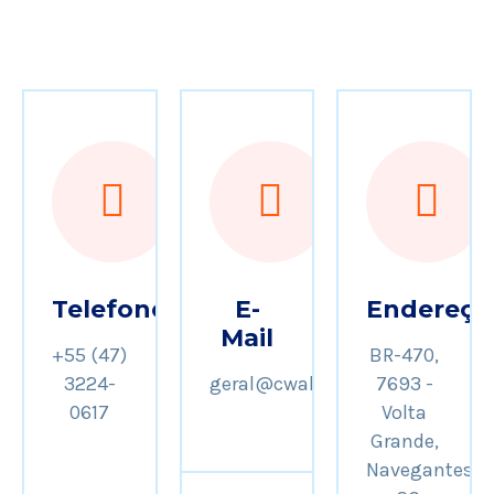
Telefone
E-
Endereço
Mail
+55 (47)
BR-470,
3224-
geral@cwalogistica.com.br
7693 -
0617
Volta
Grande,
Navegantes